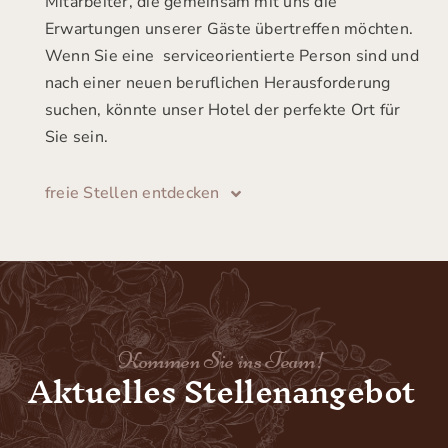
Mitarbeiter, die gemeinsam mit uns die
Kontakt
Erwartungen unserer Gäste übertreffen möchten.
Wenn Sie eine serviceorientierte Person sind und
Impressum
nach einer neuen beruflichen Herausforderung
suchen, könnte unser Hotel der perfekte Ort für
Datenschutz
Sie sein.
freie Stellen entdecken
– zum Hocher Hotel –
Kommen Sie ins Team!
Aktuelles Stellenangebot