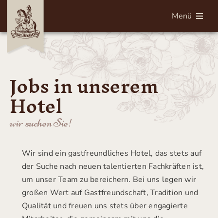
Zum
Menü
Inhalt
springen
English
Jobs in unserem
Startseite
Hotel
Zimmer
wir suchen Sie!
Frühstück
Wir sind ein gastfreundliches Hotel, das stets auf
Shop
der Suche nach neuen talentierten Fachkräften ist,
um unser Team zu bereichern. Bei uns legen wir
großen Wert auf Gastfreundschaft, Tradition und
Über uns
Qualität und freuen uns stets über engagierte